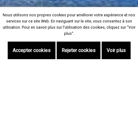
Nous utilisons nos propres cookies pour améliorer votre expérience et nos
Nous utilisons nos propres cookies pour améliorer votre expérience et nos
services sur ce site Web. En naviguant sur le site, vous consentez à son
services sur ce site Web. En naviguant sur le site, vous consentez à son
utilisation. Pour en savoir plus sur l'utilisation des cookies, cliquez sur “Voir
utilisation. Pour en savoir plus sur l'utilisation des cookies, cliquez sur “Voir
plus“.
plus“.
Accepter cookies
Accepter cookies
Rejeter cookies
Rejeter cookies
Voir plus
Voir plus
Aceda num só clique