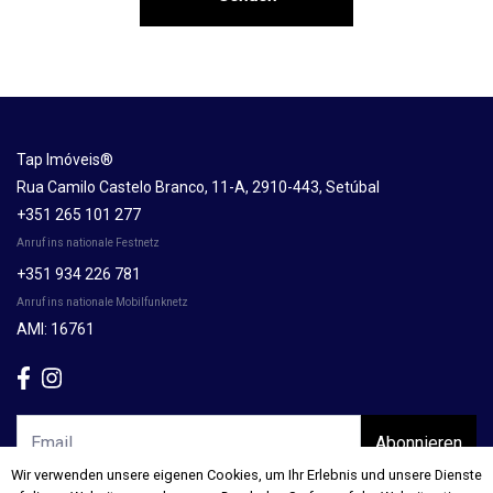
Tap Imóveis®
Rua Camilo Castelo Branco, 11-A, 2910-443, Setúbal
+351 265 101 277
Anruf ins nationale Festnetz
+351 934 226 781
Anruf ins nationale Mobilfunknetz
AMI: 16761
Abonnieren
Wir verwenden unsere eigenen Cookies, um Ihr Erlebnis und unsere Dienste
Wir verwenden unsere eigenen Cookies, um Ihr Erlebnis und unsere Dienste