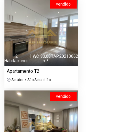
vendido
2
1 WC
80,00
TAP.20210062
Habitaciones
m²
Apartamento T2
Setúbal > São Sebastião...
vendido