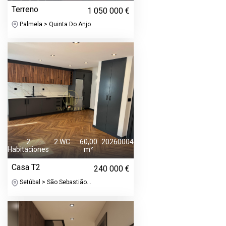
Terreno
1 050 000 €
Palmela > Quinta Do Anjo
2
2 WC
60,00
20260004
Habitaciones
m²
Casa T2
240 000 €
Setúbal > São Sebastião...