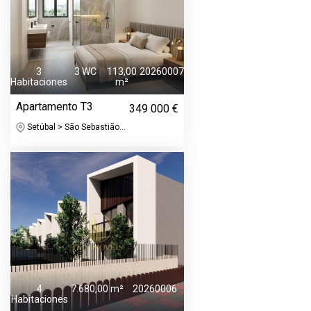
3
3 WC
113,00
20260007
Habitaciones
m²
Apartamento T3
349 000 €
Setúbal > São Sebastião...
4
7.680,00 m²
20260006
Habitaciones