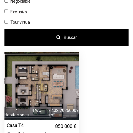
Negociable
Exclusivo
Tour virtual
Buscar
4
4 WC
172,02
20260009
Habitaciones
m²
Casa T4
850 000 €