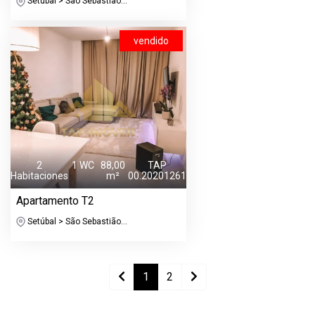
Setúbal > São Sebastião...
vendido
2
1 WC
88,00
TAP
Habitaciones
m²
00.20201261
Apartamento T2
Setúbal > São Sebastião...
1
2