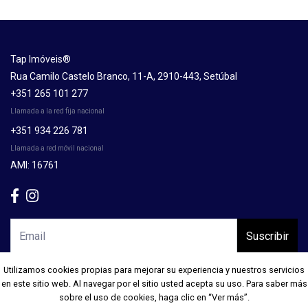
Tap Imóveis®
Rua Camilo Castelo Branco, 11-A, 2910-443, Setúbal
+351 265 101 277
Llamada a la red fija nacional
+351 934 226 781
Llamada a red móvil nacional
AMI: 16761
Suscribir
Utilizamos cookies propias para mejorar su experiencia y nuestros servicios
Utilizamos cookies propias para mejorar su experiencia y nuestros servicios
en este sitio web. Al navegar por el sitio usted acepta su uso. Para saber más
en este sitio web. Al navegar por el sitio usted acepta su uso. Para saber más
sobre el uso de cookies, haga clic en “Ver más”.
sobre el uso de cookies, haga clic en “Ver más”.