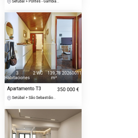
Setúbal > Pontes - Gâmbia...
3
2 WC
139,78
20260011
Habitaciones
m²
Apartamento T3
350 000 €
Setúbal > São Sebastião...