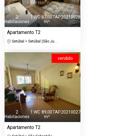
2
1 WC
67,00
TAP.20210028
Habitaciones
m²
Apartamento T2
Setúbal > Setúbal (São Ju...
vendido
2
1 WC
89,00
TAP.20210027
Habitaciones
m²
Apartamento T2