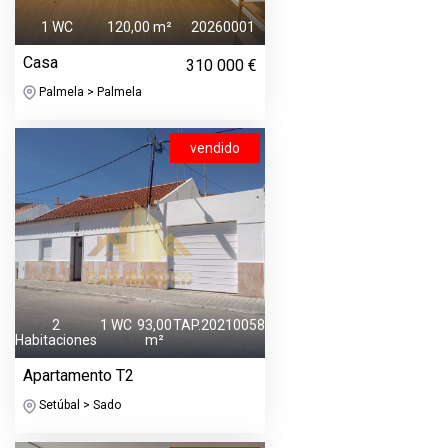
1 WC
120,00 m²
20260001
Casa
310 000 €
Palmela > Palmela
vendido
2
1 WC
93,00
TAP.20210058
Habitaciones
m²
Apartamento T2
Setúbal > Sado