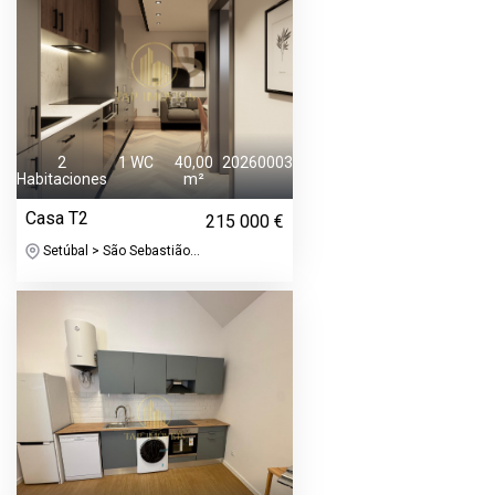
2
1 WC
40,00
20260003
Habitaciones
m²
Casa T2
215 000 €
Setúbal > São Sebastião...