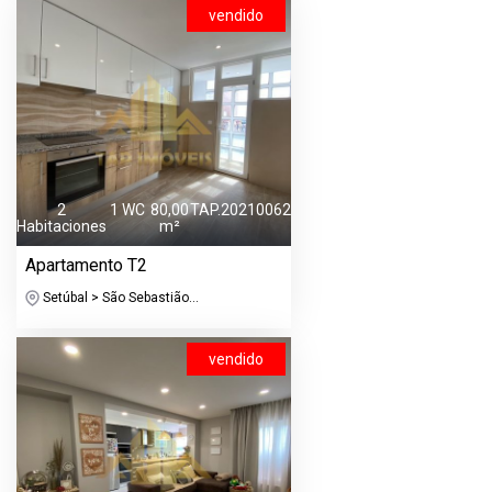
vendido
2
1 WC
80,00
TAP.20210062
Habitaciones
m²
Apartamento T2
Setúbal > São Sebastião...
vendido