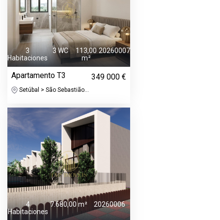
3
3 WC
113,00
20260007
Habitaciones
m²
Apartamento T3
349 000 €
Setúbal > São Sebastião...
4
7.680,00 m²
20260006
Habitaciones