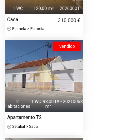
1 WC
120,00 m²
20260001
Casa
310 000 €
Palmela > Palmela
vendido
2
1 WC
93,00
TAP.20210058
Habitaciones
m²
Apartamento T2
Setúbal > Sado