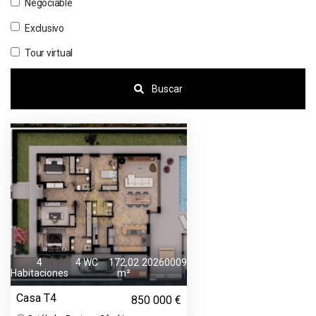
Negociable
Exclusivo
Tour virtual
Buscar
4
4 WC
172,02
20260009
Habitaciones
m²
Casa T4
850 000 €