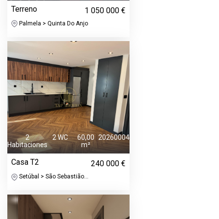
Terreno
1 050 000 €
Palmela > Quinta Do Anjo
2
2 WC
60,00
20260004
Habitaciones
m²
Casa T2
240 000 €
Setúbal > São Sebastião...