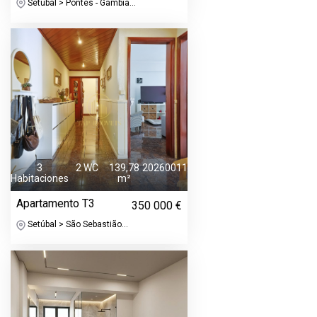
Setúbal > Pontes - Gâmbia...
3
2 WC
139,78
20260011
Habitaciones
m²
Apartamento T3
350 000 €
Setúbal > São Sebastião...