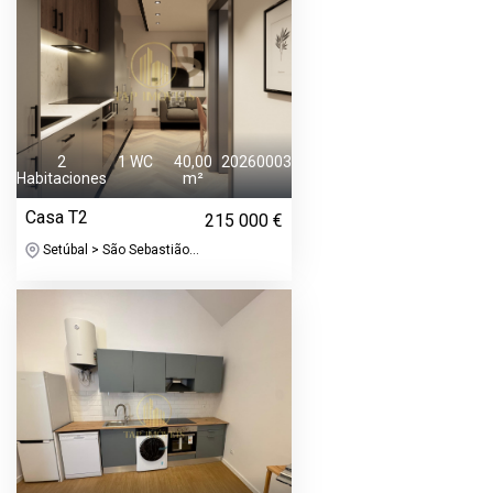
2
1 WC
40,00
20260003
Habitaciones
m²
Casa T2
215 000 €
Setúbal > São Sebastião...