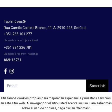
Tap Imóveis®
Rua Camilo Castelo Branco, 11-A, 2910-443, Setúbal
+351 265 101 277
Llamada a la red fija nacional
+351 934 226 781
Llamada a red móvil nacional
AMI: 16761
Suscribir
Utilizamos cookies propias para mejorar su experiencia y nuestros servicios
Utilizamos cookies propias para mejorar su experiencia y nuestros servicios
en este sitio web. Al navegar por el sitio usted acepta su uso. Para saber más
en este sitio web. Al navegar por el sitio usted acepta su uso. Para saber más
sobre el uso de cookies, haga clic en “Ver más”.
sobre el uso de cookies, haga clic en “Ver más”.