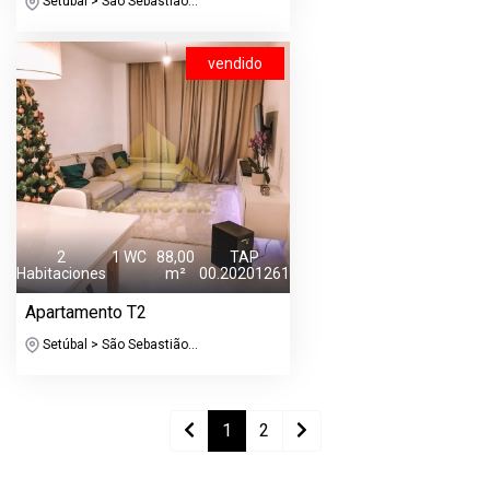
Setúbal > São Sebastião...
vendido
2
1 WC
88,00
TAP
Habitaciones
m²
00.20201261
Apartamento T2
Setúbal > São Sebastião...
1
2