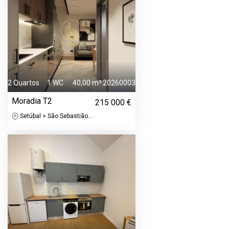
2 Quartos
1 WC
40,00 m²
20260003
Moradia T2
215 000 €
Setúbal > São Sebastião...