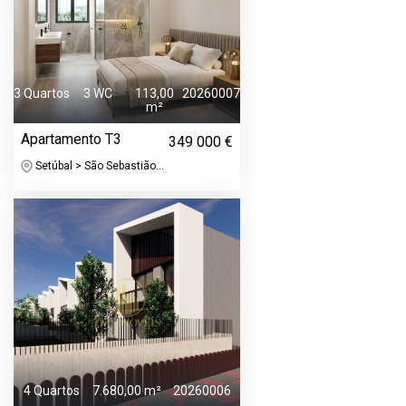
3 Quartos
3 WC
113,00
20260007
m²
Apartamento T3
349 000 €
Setúbal > São Sebastião...
4 Quartos
7.680,00 m²
20260006