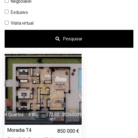
Negociável
Exclusivo
Visita virtual
Pesquisar
4 Quartos
4 WC
172,02
20260009
m²
Moradia T4
850 000 €