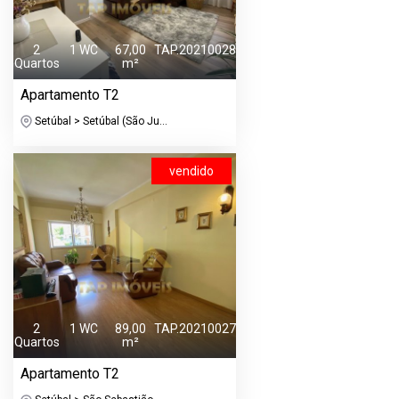
2
1 WC
67,00
TAP.20210028
Quartos
m²
Apartamento T2
Setúbal > Setúbal (São Ju...
vendido
2
1 WC
89,00
TAP.20210027
Quartos
m²
Apartamento T2