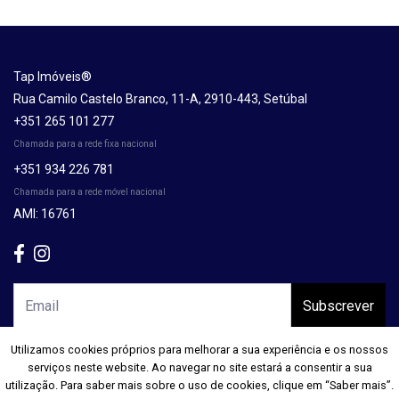
Tap Imóveis®
Rua Camilo Castelo Branco, 11-A, 2910-443, Setúbal
+351 265 101 277
Chamada para a rede fixa nacional
+351 934 226 781
Chamada para a rede móvel nacional
AMI: 16761
Subscrever
Utilizamos cookies próprios para melhorar a sua experiência e os nossos
Utilizamos cookies próprios para melhorar a sua experiência e os nossos
serviços neste website. Ao navegar no site estará a consentir a sua
serviços neste website. Ao navegar no site estará a consentir a sua
utilização. Para saber mais sobre o uso de cookies, clique em “Saber mais”.
utilização. Para saber mais sobre o uso de cookies, clique em “Saber mais”.