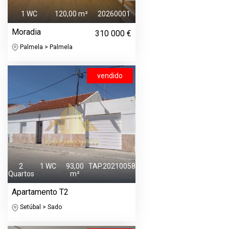
1 WC
120,00 m²
20260001
Moradia
310 000 €
Palmela > Palmela
vendido
2
1 WC
93,00
TAP.20210058
Quartos
m²
Apartamento T2
Setúbal > Sado