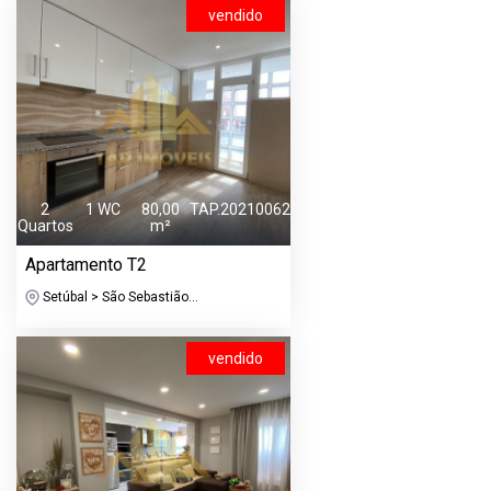
vendido
2
1 WC
80,00
TAP.20210062
Quartos
m²
Apartamento T2
Setúbal > São Sebastião...
vendido