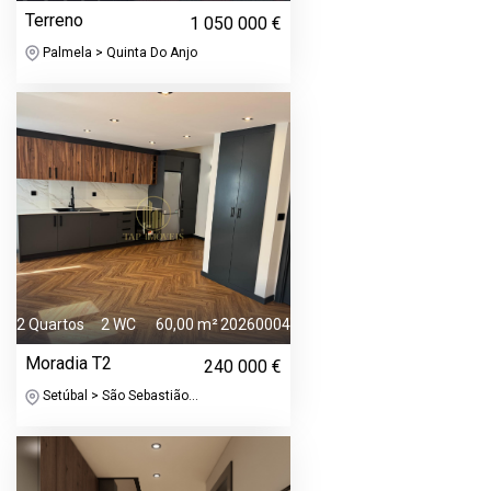
Terreno
1 050 000 €
Palmela > Quinta Do Anjo
2 Quartos
2 WC
60,00 m²
20260004
Moradia T2
240 000 €
Setúbal > São Sebastião...