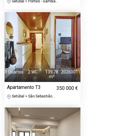
Setúbal > Pontes - Gâmbia...
3 Quartos
2 WC
139,78
20260011
m²
Apartamento T3
350 000 €
Setúbal > São Sebastião...