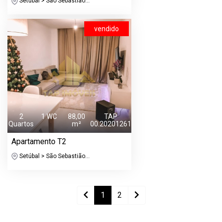
Setúbal > São Sebastião...
vendido
2
1 WC
88,00
TAP
Quartos
m²
00.20201261
Apartamento T2
Setúbal > São Sebastião...
1
2